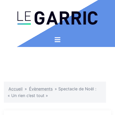
Aller
au
contenu
Ouvrir/fermer
le
menu
Accueil
»
Évènements
»
Spectacle de Noël :
« Un rien c’est tout »