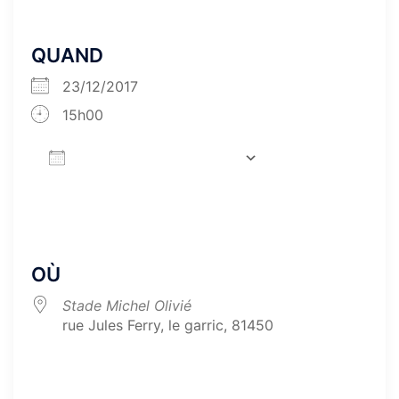
QUAND
23/12/2017
15h00
AJOUTER AU CALENDRIER
Télécharger ICS
Calendrier Google
iCa
OÙ
Stade Michel Olivié
rue Jules Ferry, le garric, 81450