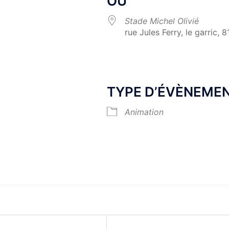
OÙ
Stade Michel Olivié
rue Jules Ferry, le garric, 
k Live
TYPE D’ÉVÈNEME
Animation