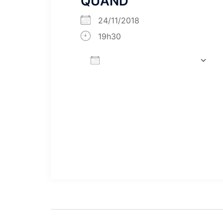
QUAND
24/11/2018
19h30
AJOUTER AU CALENDRIER
Télécharger ICS
Calendrier Google
iCalendar
Office 365
Outloo