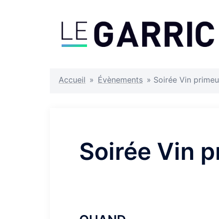
Aller
au
contenu
Accueil
»
Évènements
»
Soirée Vin primeu
Soirée Vin p