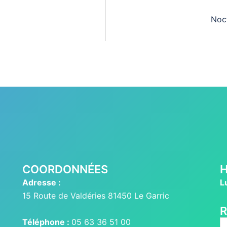
Noc
COORDONNÉES
H
Adresse :
L
15 Route de Valdéries 81450 Le Garric
Téléphone :
05 63 36 51 00
R