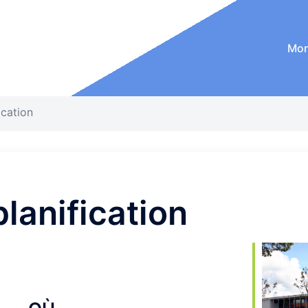
Mon
ication
lanification