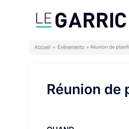
Aller
au
contenu
Accueil
»
Évènements
»
Réunion de planif
Réunion de p