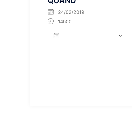
QUAND
24/02/2019
14h00
AJOUTER AU CALENDRIER
Télécharger ICS
Calendrier Google
iCalendar
Office 365
Outloo