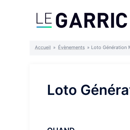
Aller
au
contenu
Accueil
»
Évènements
»
Loto Génération
Loto Génér