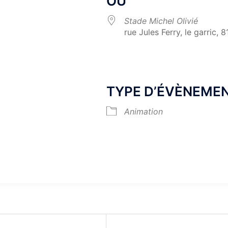
OÙ
Stade Michel Olivié
rue Jules Ferry, le garric, 
k Live
TYPE D’ÉVÈNEME
Animation