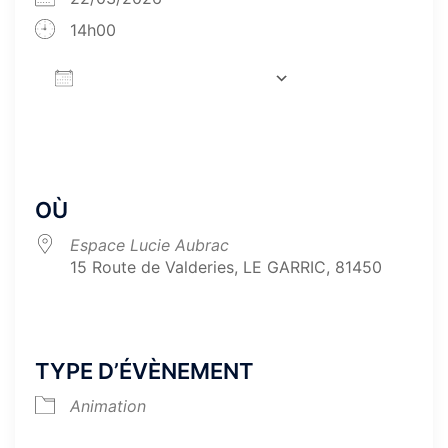
14h00
AJOUTER AU CALENDRIER
Télécharger ICS
Calendrier Google
iCa
OÙ
Espace Lucie Aubrac
15 Route de Valderies, LE GARRIC, 81450
TYPE D’ÉVÈNEMENT
Animation