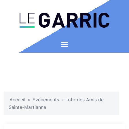
Aller
au
contenu
Ouvrir/fermer
le
menu
Accueil
»
Évènements
»
Loto des Amis de
Sainte-Martianne