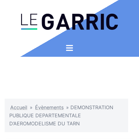
Aller
au
contenu
Ouvrir/fermer
le
menu
Accueil
»
Évènements
»
DEMONSTRATION
PUBLIQUE DEPARTEMENTALE
D’AEROMODELISME DU TARN