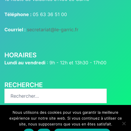
Téléphone :
05 63 36 51 00
Courriel :
secretariat@le-garric.fr
HORAIRES
Lundi au vendredi
: 9h - 12h et 13h30 - 17h00
RECHERCHE
Rechercher :
Nous utilisons des cookies pour vous garantir la meilleure
expérience sur notre site web. Si vous continuez à utiliser ce
site, nous supposerons que vous en êtes satisfait.