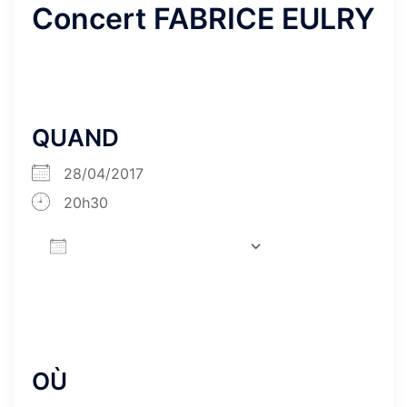
Concert FABRICE EULRY
QUAND
28/04/2017
20h30
AJOUTER AU CALENDRIER
Télécharger ICS
Calendrier Google
iCalendar
Office 365
Outlook Live
OÙ