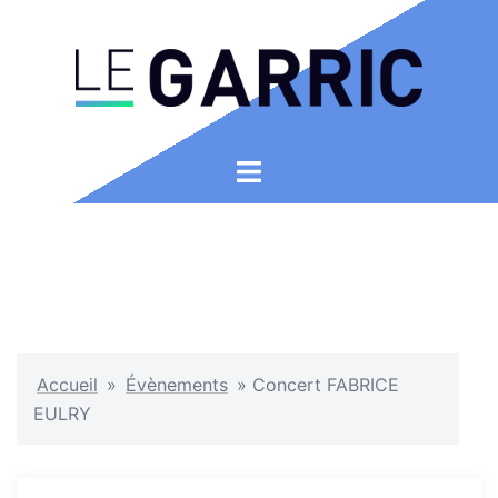
Aller
au
contenu
Ouvrir/fermer
le
menu
Accueil
»
Évènements
»
Concert FABRICE
EULRY