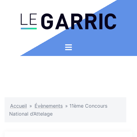
Aller
au
contenu
Ouvrir/fermer
le
menu
Accueil
»
Évènements
»
11ème Concours
National d’Attelage